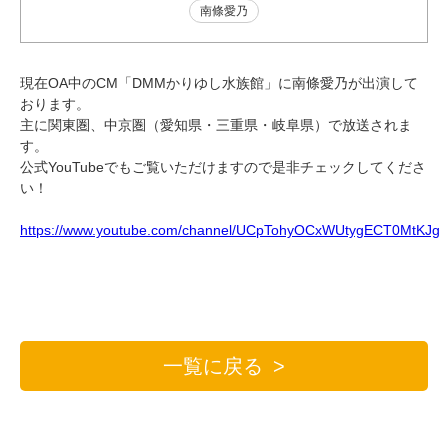
南條愛乃
現在OA中のCM「DMMかりゆし水族館」に南條愛乃が出演して
おります。
主に関東圏、中京圏（愛知県・三重県・岐阜県）で放送されま
す。
公式YouTubeでもご覧いただけますので是非チェックしてくださ
い！
https://www.youtube.com/channel/UCpTohyOCxWUtygECT0MtKJg
一覧に戻る